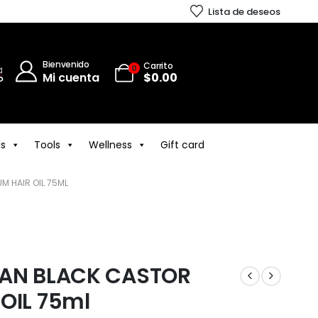
Lista de deseos
Bienvenido
Carrito
0
Mi cuenta
$
0.00
ls
Tools
Wellness
Gift card
M HAIR OIL 75ML
CAN BLACK CASTOR
OIL 75ml