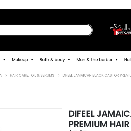
e
Makeup
Bath & body
Man & the barber
Nai
A
HAIR CARE
,
OIL & SERUMS
DIFEEL JAMAICAN BLACK CASTOR PREMIU
DIFEEL JAMAI
PREMIUM HAIR 