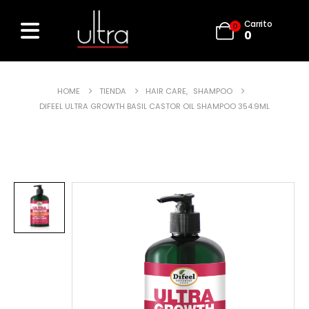
Carrito
0
0
HOME
TIENDA
HAIR CARE
,
SHAMPOO
DIFEEL ULTRA GROWTH BASIL CASTOR OIL SHAMPOO 354.9ML