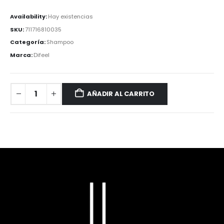
Availability:
Hay existencias
SKU:
711716810035
Categoría:
Shampoo
Marca:
Difeel
AÑADIR AL CARRITO