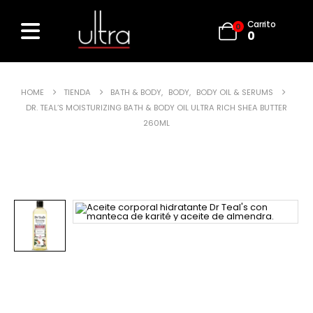
Carrito
0
0
HOME
TIENDA
BATH & BODY
,
BODY
,
BODY OIL & SERUMS
DR. TEAL’S MOISTURIZING BATH & BODY OIL ULTRA RICH SHEA BUTTER
260ML