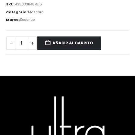
SKU:
4250338487516
Categoría:
Mascara
Marca:
Essence
AÑADIR AL CARRITO