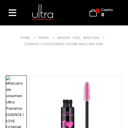
Carrito
0
0
HOME
TIENDA
MAKEUP
,
EYES
,
MASCARA
ESSENCE I LOVE EXTREME VOLUME MASCARA 12ML