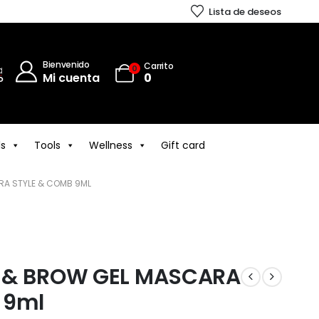
Lista de deseos
Bienvenido
Carrito
0
Mi cuenta
0
ls
Tools
Wellness
Gift card
RA STYLE & COMB 9ML
 & BROW GEL MASCARA
 9ml