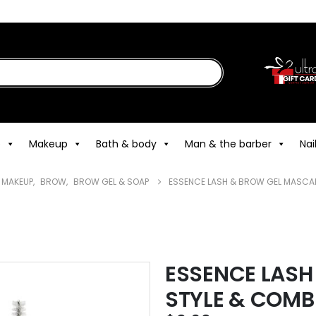
e
Makeup
Bath & body
Man & the barber
Nai
MAKEUP
,
BROW
,
BROW GEL & SOAP
ESSENCE LASH & BROW GEL MASCA
ESSENCE LASH
STYLE & COMB