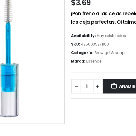
$
3.69
¡Pon freno a las cejas rebe
las deja perfectas. Oftal
Availability:
Hay existencias
SKU:
4250035271180
Categoría:
Brow gel & soap
Marca:
Essence
AÑADIR