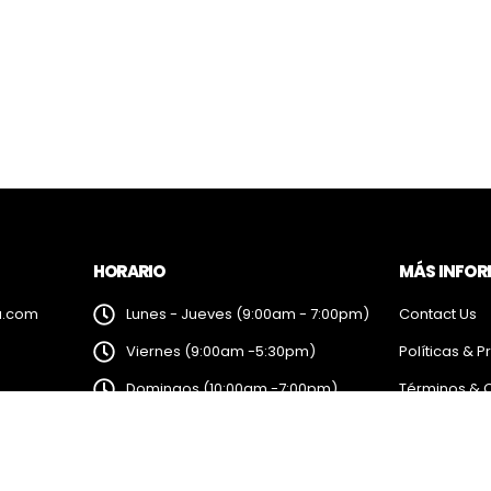
HORARIO
MÁS INFO
a.com
Lunes - Jueves (9:00am - 7:00pm)
Contact Us
Viernes (9:00am -5:30pm)
Políticas & P
Domingos (10:00am -7:00pm)
Términos & 
Sábados (Cerrado)
Feriados (10:00am -7:00pm)