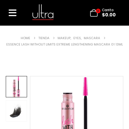
Carrito
0
$
0.00
HOME
TIENDA
MAKEUP
,
EYES
,
MASCARA
ESSENCE LASH WITHOUT LIMITS EXTREME LENGTHENING MASCARA 01 13ML