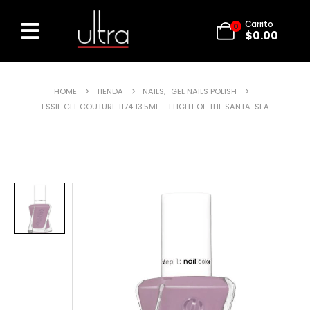
Carrito
0
$
0.00
HOME
TIENDA
NAILS
,
GEL NAILS POLISH
ESSIE GEL COUTURE 1174 13.5ML – FLIGHT OF THE SANTA-SEA