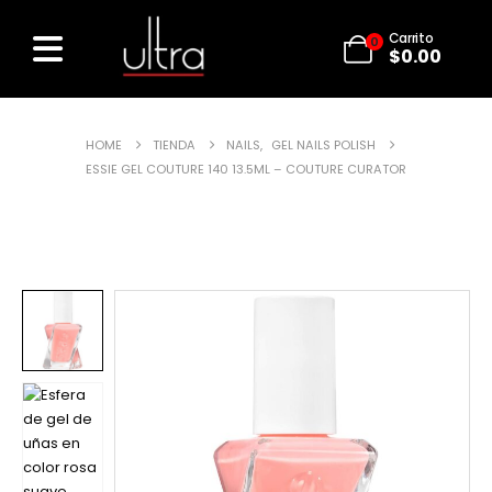
Carrito
0
$
0.00
HOME
TIENDA
NAILS
,
GEL NAILS POLISH
ESSIE GEL COUTURE 140 13.5ML – COUTURE CURATOR