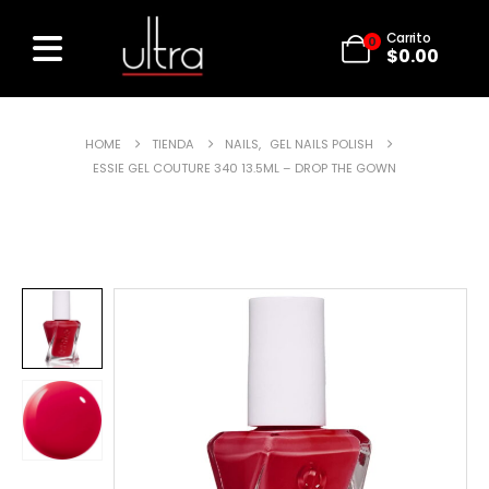
Carrito
0
$
0.00
HOME
TIENDA
NAILS
,
GEL NAILS POLISH
ESSIE GEL COUTURE 340 13.5ML – DROP THE GOWN