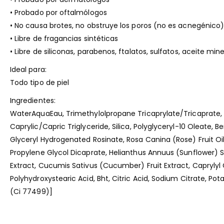
• Probado por oftalmólogos
• No causa brotes, no obstruye los poros (no es acnegénico
• Libre de fragancias sintéticas
• Libre de siliconas, parabenos, ftalatos, sulfatos, aceite min
Ideal para:
Todo tipo de piel
Ingredientes:
WaterAquaEau, Trimethylolpropane Tricaprylate/Tricaprate, Zi
Caprylic/Capric Triglyceride, Silica, Polyglyceryl-10 Oleat
Glyceryl Hydrogenated Rosinate, Rosa Canina (Rose) Fruit Oi
Propylene Glycol Dicaprate, Helianthus Annuus (Sunflower) S
Extract, Cucumis Sativus (Cucumber) Fruit Extract, Caprylyl
Polyhydroxystearic Acid, Bht, Citric Acid, Sodium Citrate, Po
(Ci 77499)]