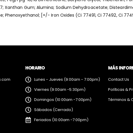
h-7; Xanthan Gum; Alumina; Sodium Dehydroacetate; Disteardim
 Phenoxyethanol; [+/- Iron Oxides (Ci 77491, Ci 77492, Ci 7749
HORARIO
MÁS INFO
a.com
Lunes - Jueves (9:00am - 7:00pm)
Contact Us
Viernes (9:00am -5:30pm)
Políticas & P
Domingos (10:00am -7:00pm)
Términos & 
Sábados (Cerrado)
Feriados (10:00am -7:00pm)