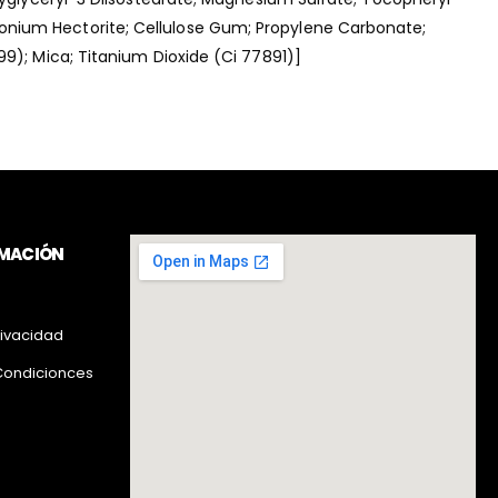
onium Hectorite; Cellulose Gum; Propylene Carbonate;
9); Mica; Titanium Dioxide (Ci 77891)]
RMACIÓN
rivacidad
Condicionces