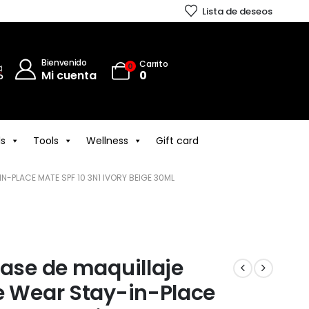
Lista de deseos
Bienvenido
Carrito
0
Mi cuenta
0
ls
Tools
Wellness
Gift card
N-PLACE MATE SPF 10 3N1 IVORY BEIGE 30ML
Base de maquillaje
e Wear Stay-in-Place