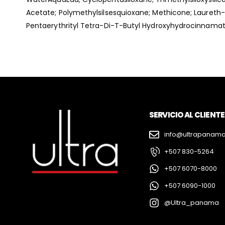
Acetate; Polymethylsilsesquioxane; Methicone; Lauret
Pentaerythrityl Tetra-Di-T-Butyl Hydroxyhydrocinnamate;
SERVICIO AL CLIENTE
info@ultrapanam
+507 830-5264
+507 6070-8000
+507 6090-1000
@Ultra_panama