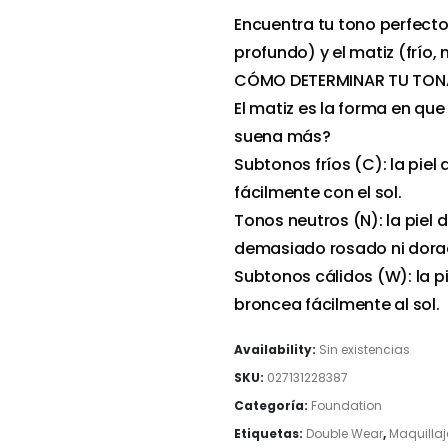
Encuentra tu tono perfecto: 
profundo) y el matiz (frío, 
CÓMO DETERMINAR TU TON
El matiz es la forma en que
suena más?
Subtonos fríos (C): la pie
fácilmente con el sol.
Tonos neutros (N): la piel
demasiado rosado ni dora
Subtonos cálidos (W): la p
broncea fácilmente al sol.
Availability:
Sin existencias
SKU:
027131228387
Categoría:
Foundation
Etiquetas:
Double Wear
,
Maquillaj