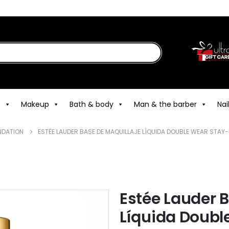
e
Makeup
Bath & body
Man & the barber
Nai
NDATION
ESTÉE LAUDER BASE DE MAQUILLAJE LÍQUIDA DOUBLE WEAR STAY-I
Estée Lauder 
Líquida Doubl