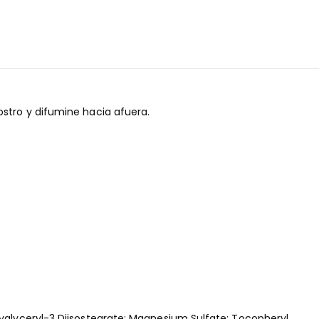
ostro y difumine hacia afuera.
lyglyceryl-3 Diisostearate; Magnesium Sulfate; Tocopheryl