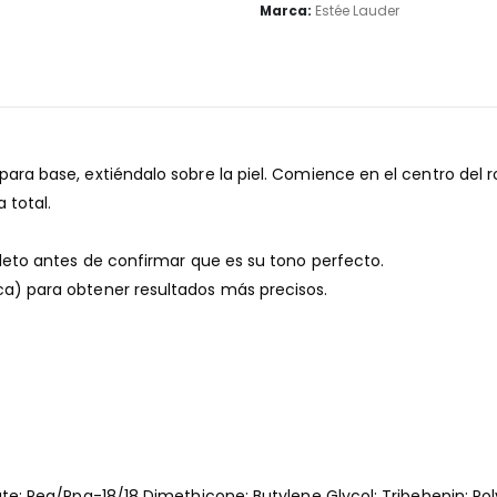
Marca:
Estée Lauder
ra base, extiéndalo sobre la piel. Comience en el centro del r
 total.
pleto antes de confirmar que es su tono perfecto.
a) para obtener resultados más precisos.
te; Peg/Ppg-18/18 Dimethicone; Butylene Glycol; Tribehenin; Po