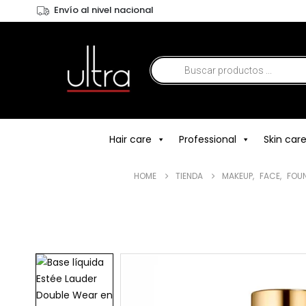
Envío al nivel nacional
Hair care
Professional
Skin car
HOME
TIENDA
MAKEUP
,
FACE
,
FOU