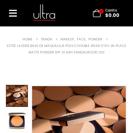
Carrito
0
$
0.00
HOME
TIENDA
MAKEUP
,
FACE
,
POWDER
ESTÉE LAUDER BASE DE MAQUILLAJE POLVO DOUBLE WEAR STAY-IN-PLACE
MATTE POWDER SPF 10 6W1 SANDALWOOD 12G