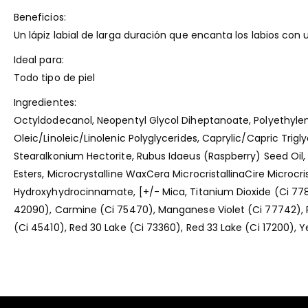
Beneficios:
Un lápiz labial de larga duración que encanta los labios co
Ideal para:
Todo tipo de piel
Ingredientes:
Octyldodecanol, Neopentyl Glycol Diheptanoate, Polyethylene,
Oleic/Linoleic/Linolenic Polyglycerides, Caprylic/Capric Trig
Stearalkonium Hectorite, Rubus Idaeus (Raspberry) Seed Oil
Esters, Microcrystalline WaxCera MicrocristallinaCire Microcr
Hydroxyhydrocinnamate, [+/- Mica, Titanium Dioxide (Ci 77891
42090), Carmine (Ci 75470), Manganese Violet (Ci 77742), Red
(Ci 45410), Red 30 Lake (Ci 73360), Red 33 Lake (Ci 17200), Ye