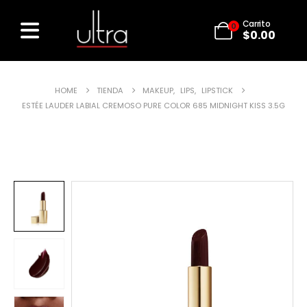
Carrito
0
$
0.00
HOME
TIENDA
MAKEUP
,
LIPS
,
LIPSTICK
ESTÉE LAUDER LABIAL CREMOSO PURE COLOR 685 MIDNIGHT KISS 3.5G