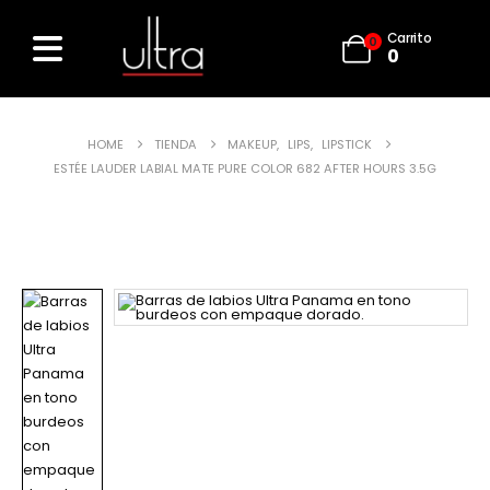
Carrito
0
0
HOME
TIENDA
MAKEUP
,
LIPS
,
LIPSTICK
ESTÉE LAUDER LABIAL MATE PURE COLOR 682 AFTER HOURS 3.5G