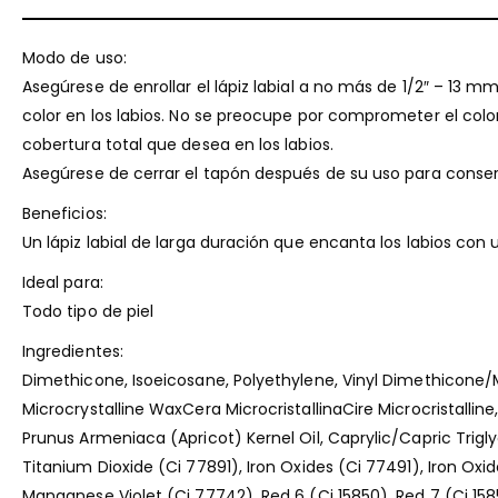
Modo de uso:
Asegúrese de enrollar el lápiz labial a no más de 1/2″ – 13 mm
color en los labios. No se preocupe por comprometer el colo
cobertura total que desea en los labios.
Asegúrese de cerrar el tapón después de su uso para conser
Beneficios:
Un lápiz labial de larga duración que encanta los labios co
Ideal para:
Todo tipo de piel
Ingredientes:
Dimethicone, Isoeicosane, Polyethylene, Vinyl Dimethicone/Me
Microcrystalline WaxCera MicrocristallinaCire Microcristalli
Prunus Armeniaca (Apricot) Kernel Oil, Caprylic/Capric Trigl
Titanium Dioxide (Ci 77891), Iron Oxides (Ci 77491), Iron Ox
Manganese Violet (Ci 77742), Red 6 (Ci 15850), Red 7 (Ci 1585