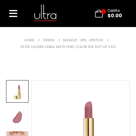
Carrito
0
$
0.00
HOME
TIENDA
MAKEUP
,
LIPS
,
LIPSTICK
ESTÉE LAUDER LABIAL MATE PURE COLOR 816 SUIT UP 3.5G