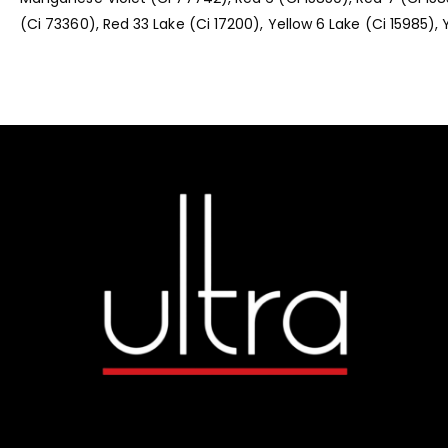
(Ci 73360), Red 33 Lake (Ci 17200), Yellow 6 Lake (Ci 15985), 