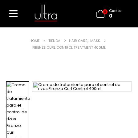
Carrito
0
0
HOME
TIENDA
HAIR CARE
,
MASK
FIRENZE CURL CONTROL TREATMENT 400ML