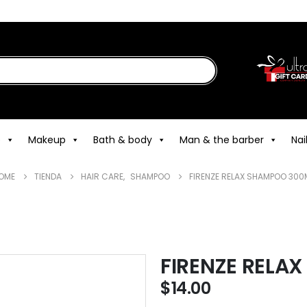
e
Makeup
Bath & body
Man & the barber
Nai
OME
TIENDA
HAIR CARE
,
SHAMPOO
FIRENZE RELAX SHAMPOO 300
FIRENZE RELA
$
14.00