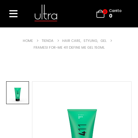
Carrito
0
0
HOME
TIENDA
HAIR CARE
,
STYLING
,
GEL
FRAMESI FOR-ME 411 DEFINE ME GEL 150ML