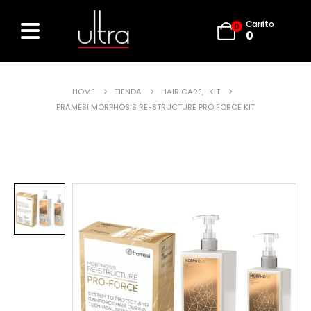
Carrito
0
0
HOME
TIENDA
HAIR CARE
,
KIT
FRAMESI MORPHOSIS RE-STRUCTURE PRO FORCE KIT