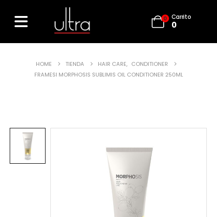
Carrito
0
0
HOME
TIENDA
HAIR CARE
,
CONDITIONER
FRAMESI MORPHOSIS SUBLIMIS OIL CONDITIONER 250ML