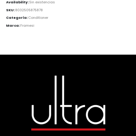
Availability:
Sin existencias
SKU:
8032505875878
Categoría:
Conditioner
Marca:
Framesi