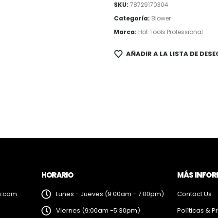
SKU:
78729170304
Categoría:
Blower
Marca:
Hot Tools Professional
AÑADIR A LA LISTA DE DESE
HORARIO
MÁS INFO
a.com
Lunes - Jueves (9:00am - 7:00pm)
Contact Us
Viernes (9:00am -5:30pm)
Políticas & P