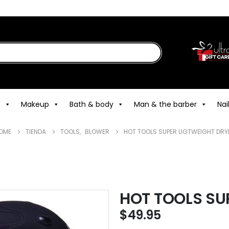
e
Makeup
Bath & body
Man & the barber
Nai
OME
TIENDA
TOOLS
,
BLOWER
HOT TOOLS SUPER LIGTWEIGHT DRY
HOT TOOLS SU
$
49.95