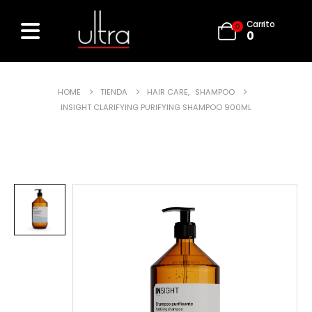
Carrito
0
0
HOME
TIENDA
HAIR CARE
,
SHAMPOO
INSIGHT CLARIFYING PURIFYING SHAMPOO 900ML