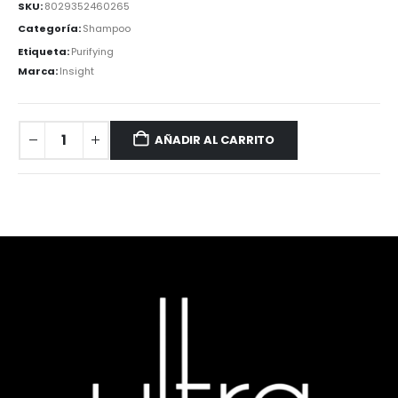
SKU:
8029352460265
Categoría:
Shampoo
Etiqueta:
Purifying
Marca:
Insight
AÑADIR AL CARRITO