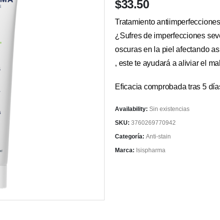
$
33.50
Tratamiento antiimperfecciones
¿Sufres de imperfecciones seve
oscuras en la piel afectando a
, este te ayudará a aliviar el ma
Eficacia comprobada tras 5 día
Availability:
Sin existencias
SKU:
3760269770942
Categoría:
Anti-stain
Marca:
Isispharma