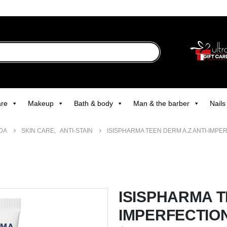
are
Makeup
Bath & body
Man & the barber
Nails
DA
SKIN CARE
,
ANTI-STAIN
ISISPHARMA TEEN DERM A.Z ANTI-IMPE
ISISPHARMA T
IMPERFECTION