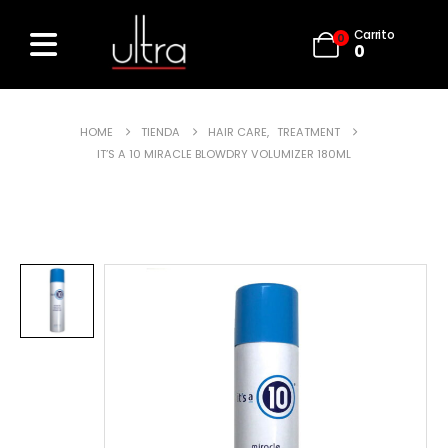
Carrito
0
0
HOME
TIENDA
HAIR CARE
,
TREATMENT
IT’S A 10 MIRACLE BLOWDRY VOLUMIZER 180ML