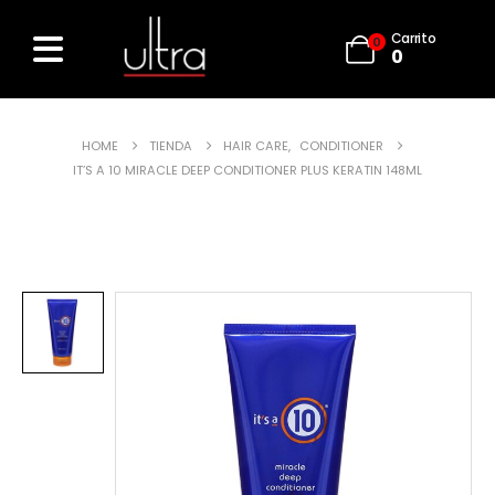
Carrito
0
0
HOME
TIENDA
HAIR CARE
,
CONDITIONER
IT’S A 10 MIRACLE DEEP CONDITIONER PLUS KERATIN 148ML