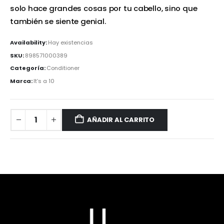
solo hace grandes cosas por tu cabello, sino que
también se siente genial.
Availability:
Hay existencias
SKU:
898571000389
Categoría:
Conditioner
Marca:
It’s a 10
AÑADIR AL CARRITO