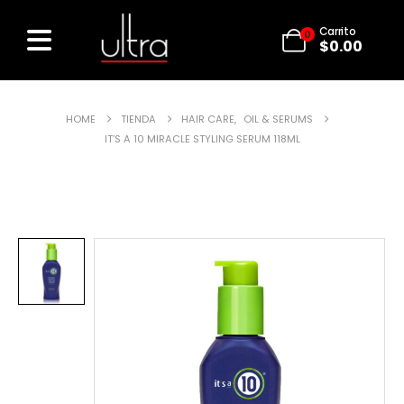
Carrito
0
$
0.00
HOME
TIENDA
HAIR CARE
,
OIL & SERUMS
IT’S A 10 MIRACLE STYLING SERUM 118ML