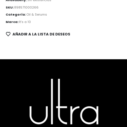
SKU:
898571000266
Categoría:
Oil & Serums
Marca:
It’s a 10
AÑADIR A LA LISTA DE DESEOS