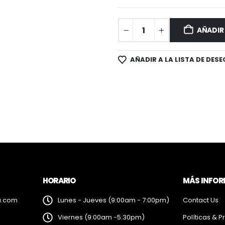
AÑADIR
AÑADIR A LA LISTA DE DESE
HORARIO
MÁS INFO
a.com
Lunes - Jueves (9:00am - 7:00pm)
Contact Us
Viernes (9:00am -5:30pm)
Políticas & P