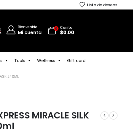
Lista de deseos
Bienvenido
Carrito
0
Mi cuenta
$
0.00
ls
Tools
Wellness
Gift card
 MASK 240ML
 EXPRESS MIRACLE SILK
0ml