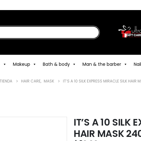
e
Makeup
Bath & body
Man & the barber
Nai
TIENDA
HAIR CARE
,
MASK
IT’S A 10 SILK EXPRESS MIRACLE SILK HAIR
IT’S A 10 SILK
HAIR MASK 24