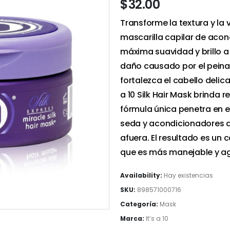
$
32.00
Transforme la textura y la 
mascarilla capilar de aco
máxima suavidad y brillo a
daño causado por el peinad
fortalezca el cabello delic
a 10 Silk Hair Mask brinda 
fórmula única penetra en el
seda y acondicionadores q
afuera. El resultado es un 
que es más manejable y agr
Availability:
Hay existencias
SKU:
898571000716
Categoría:
Mask
Marca:
It’s a 10