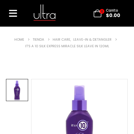
Carrito
0
$
0.00
HOME
TIENDA
HAIR CARE
,
LEAVE-IN & DETANGLER
IT’S A 10 SILK EXPRESS MIRACLE SILK LEAVE IN 120ML