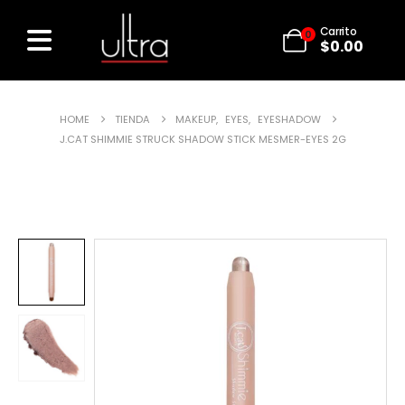
Carrito
0
$
0.00
HOME
TIENDA
MAKEUP
,
EYES
,
EYESHADOW
J.CAT SHIMMIE STRUCK SHADOW STICK MESMER-EYES 2G