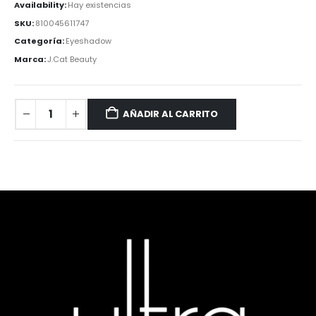
Availability:
Hay existencias
SKU:
810045611747
Categoría:
Eyeshadow
Marca:
J.Cat Beauty
AÑADIR AL CARRITO