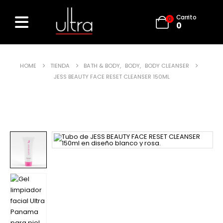
Carrito
0
0
HOME
TIENDA
BATH & BODY
,
BODY
,
BODY CLEANSER
JESS BEAUTY FACE RESET CLEANSER 150ML