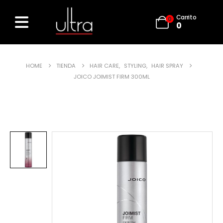
Carrito
0
0
HOME
TIENDA
HAIR CARE
,
STYLING
,
HAIR SPRAY
JOICO JOIMIST FIRM 300ML