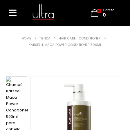
Carrito
0
0
HOME
TIENDA
HAIR CARE
,
CONDITIONER
KARSEELL MACA POWER CONDITIONER 500ML