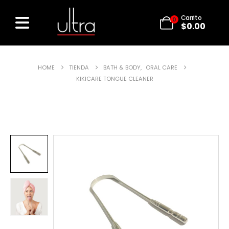
Carrito
0
$
0.00
HOME
TIENDA
BATH & BODY
,
ORAL CARE
KIKICARE TONGUE CLEANER