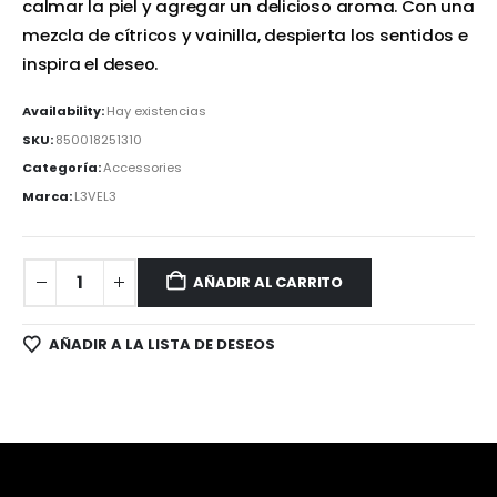
calmar la piel y agregar un delicioso aroma. Con una
mezcla de cítricos y vainilla, despierta los sentidos e
inspira el deseo.
Availability:
Hay existencias
SKU:
850018251310
Categoría:
Accessories
Marca:
L3VEL3
AÑADIR AL CARRITO
AÑADIR A LA LISTA DE DESEOS