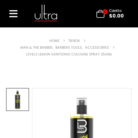
Carrito
0
$
0.00
HOME
TIENDA
MAN & THE BARBER
,
BARBERS TOOLS
,
ACCESSORIES
L3VEL3 LEMON SANITIZING COLOGNE SPRAY 250ML