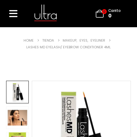
Carrito
0
0
HOME
TIENDA
MAKEUP
,
EYES
,
EYELINER
LASHES MD EYELASH/ EYEBROW CONDITIONER 4ML