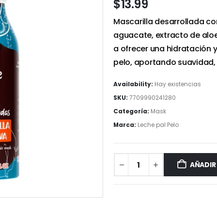
$
13.99
Mascarilla desarrollada con
aguacate, extracto de aloe
a ofrecer una hidratación y
pelo, aportando suavidad, b
Availability:
Hay existencias
SKU:
7709990241280
Categoría:
Mask
Marca:
Leche pal Pelo
AÑADIR