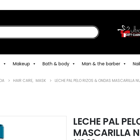
e
Makeup
Bath & body
Man & the barber
Nai
NDA
HAIR CARE
,
MASK
LECHE PAL PELO RIZOS & ONDAS MASCARILLA N
LECHE PAL PEL
MASCARILLA N