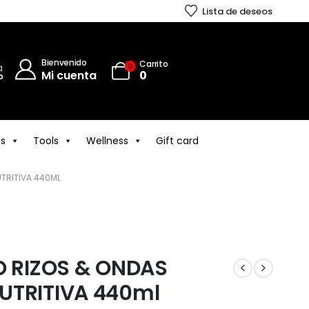
Lista de deseos
Bienvenido
Carrito
0
Mi cuenta
0
ls
Tools
Wellness
Gift card
UTRITIVA 440ML
O RIZOS & ONDAS
UTRITIVA 440ml