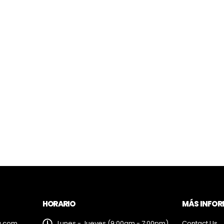
HORARIO
MÁS INFO
a.com
Lunes - Jueves (9:00am - 7:00pm)
Contact Us