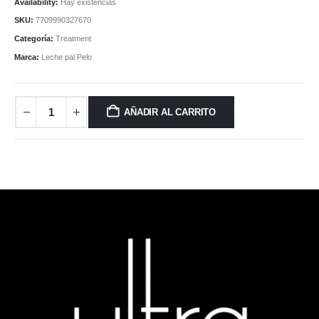
Availability:
Hay existencias
SKU:
7709990327670
Categoría:
Treatment
Marca:
Leche pal Pelo
AÑADIR AL CARRITO