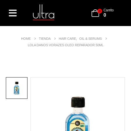
Carrito
0
0
HOME
TIENDA
HAIR CARE
,
OIL & SERUMS
LOLA DANOS VORAZES OLEO REPARADOR 50ML