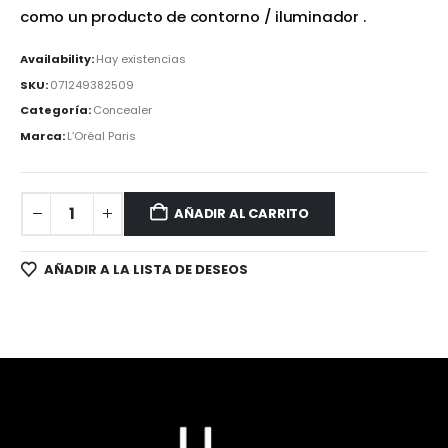
como un producto de contorno / iluminador .
Availability:
Hay existencias
SKU:
071249382509
Categoría:
Concealer
Marca:
L’Oréal Paris
AÑADIR AL CARRITO
AÑADIR A LA LISTA DE DESEOS