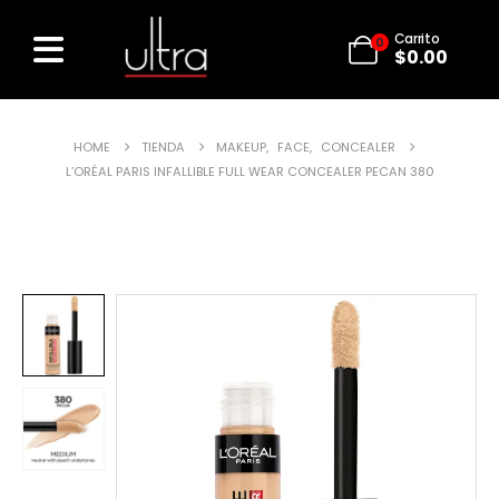
Carrito
0
$
0.00
HOME
TIENDA
MAKEUP
,
FACE
,
CONCEALER
L’ORÉAL PARIS INFALLIBLE FULL WEAR CONCEALER PECAN 380