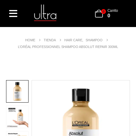
Carrito
0
0
HOME
TIENDA
HAIR CARE
,
SHAMPOO
L’ORÉAL PROFESSIONNEL SHAMPOO ABSOLUT REPAIR 300ML