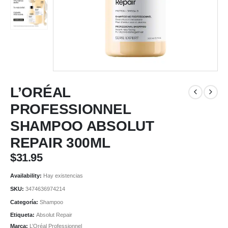
L’ORÉAL
PROFESSIONNEL
SHAMPOO ABSOLUT
REPAIR 300ML
$
31.95
Availability:
Hay existencias
SKU:
3474636974214
Categoría:
Shampoo
Etiqueta:
Absolut Repair
Marca:
L’Oréal Professionnel