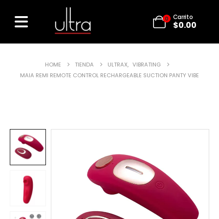
Carrito
0
$
0.00
HOME
TIENDA
ULTRAX
,
VIBRATING
MAIA REMI REMOTE CONTROL RECHARGEABLE SUCTION PANTY VIBE