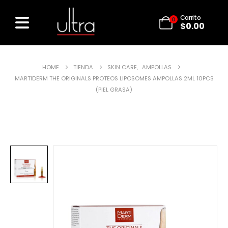
Carrito
0
$
0.00
HOME
TIENDA
SKIN CARE
,
AMPOLLAS
MARTIDERM THE ORIGINALS PROTEOS LIPOSOMES AMPOLLAS 2ML 10PCS
(PIEL GRASA)