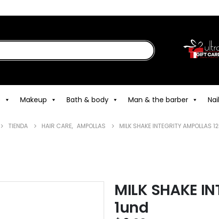
e
Makeup
Bath & body
Man & the barber
Nai
TIENDA
HAIR CARE
,
AMPOLLAS
MILK SHAKE INTEGRITY AMPOLLAS 12
MILK SHAKE IN
1und