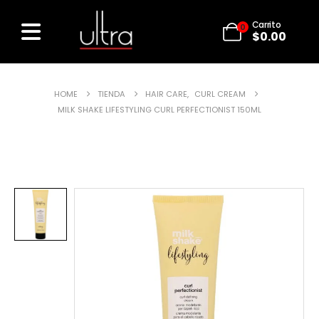
Carrito
0
$
0.00
HOME
TIENDA
HAIR CARE
,
CURL CREAM
MILK SHAKE LIFESTYLING CURL PERFECTIONIST 150ML