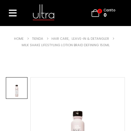
Carrito
0
0
HOME
TIENDA
HAIR CARE
,
LEAVE-IN & DETANGLER
MILK SHAKE LIFESTYLING LOTION BRAID DEFINING 150ML