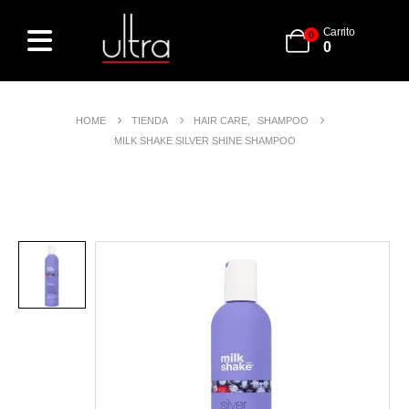
Carrito
0
0
HOME
TIENDA
HAIR CARE
,
SHAMPOO
MILK SHAKE SILVER SHINE SHAMPOO