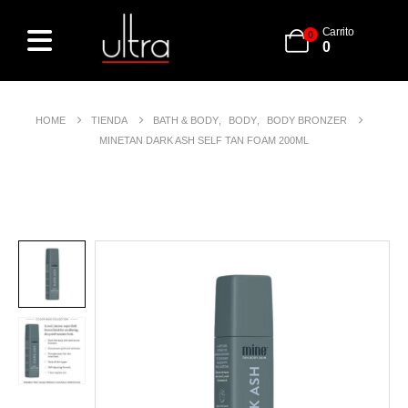
Carrito
0
0
HOME
TIENDA
BATH & BODY
,
BODY
,
BODY BRONZER
MINETAN DARK ASH SELF TAN FOAM 200ML