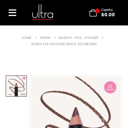
Carrito
0
$
0.00
HOME
TIENDA
MAKEUP
,
EYES
,
EYELINER
MOIRA EYE EXPOSURE PENCIL 003 BROWN