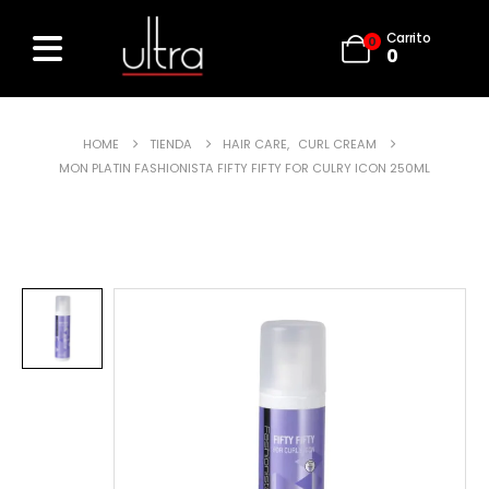
Carrito
0
0
HOME
TIENDA
HAIR CARE
,
CURL CREAM
MON PLATIN FASHIONISTA FIFTY FIFTY FOR CULRY ICON 250ML