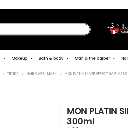
e
Makeup
Bath & body
Man & the barber
Nai
TIENDA
HAIR CARE
,
MASK
MON PLATIN SILVER EFFECT HAIR MASK
MON PLATIN SI
300ml