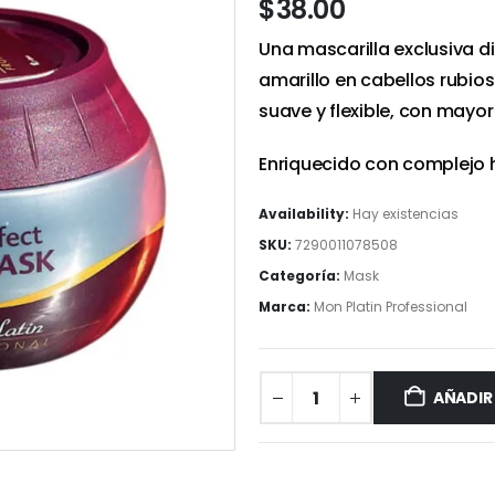
$
38.00
Una mascarilla exclusiva d
amarillo en cabellos rubio
suave y flexible, con mayor b
Enriquecido con complejo hi
Availability:
Hay existencias
SKU:
7290011078508
Categoría:
Mask
Marca:
Mon Platin Professional
AÑADIR