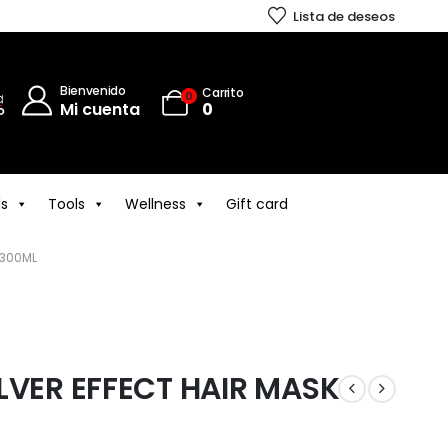
Lista de deseos
Bienvenido
Carrito
0
Mi cuenta
0
ls
Tools
Wellness
Gift card
 300ML
LVER EFFECT HAIR MASK